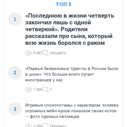
ТОП 5
«Последнюю в жизни четверть
1
закончил лишь с одной
четверкой». Родители
рассказали про сына, который
всю жизнь боролся с раком
4 087
Обсудить
«Первые безвизовые туристы в России были
2
в шоке». Что больше всего пугает
иностранцев у нас
1 288
1
Игривые слонопотамы с характером: хозяева
3
огромных мейн-кунов показали своих котов
— фото суровых питомцев
1 203
Обсудить