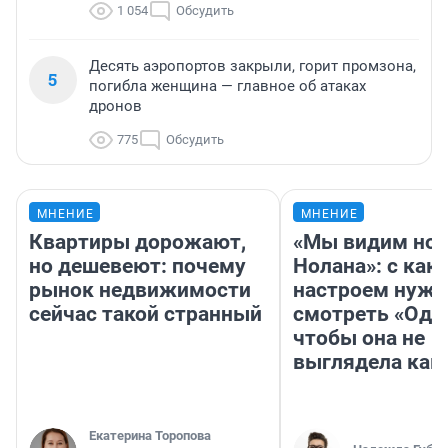
1 054
Обсудить
Десять аэропортов закрыли, горит промзона,
5
погибла женщина — главное об атаках
дронов
775
Обсудить
МНЕНИЕ
МНЕНИЕ
Квартиры дорожают,
«Мы видим нов
но дешевеют: почему
Нолана»: с как
рынок недвижимости
настроем нужн
сейчас такой странный
смотреть «Оди
чтобы она не
выглядела как
Екатерина Торопова