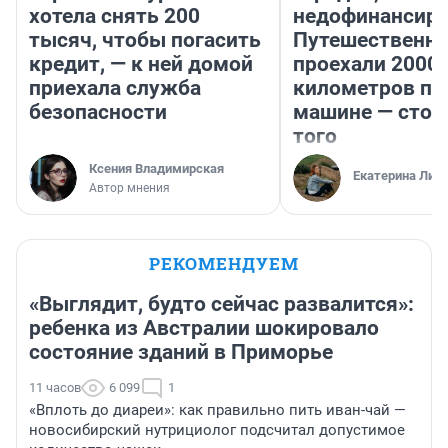
хотела снять 200
недофинансиро
тысяч, чтобы погасить
Путешественн
кредит, — к ней домой
проехали 2000
приехала служба
километров по 
безопасности
машине — стои
того
Ксения Владимирская
Екатерина Лит
Автор мнения
РЕКОМЕНДУЕМ
«Выглядит, будто сейчас развалится»:
ребенка из Австралии шокировало
состояние зданий в Приморье
11 часов
6 099
1
«Вплоть до диареи»: как правильно пить иван-чай —
новосибирский нутрициолог подсчитал допустимое