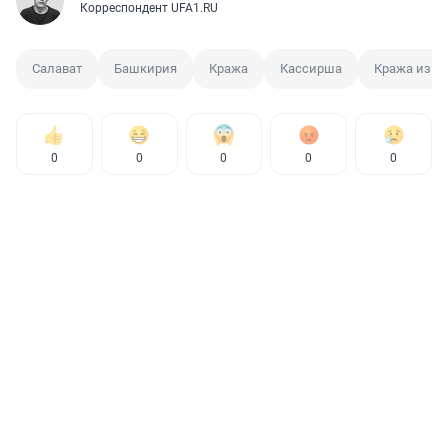
Корреспондент UFA1.RU
Салават
Башкирия
Кража
Кассирша
Кража из б
0
0
0
0
0