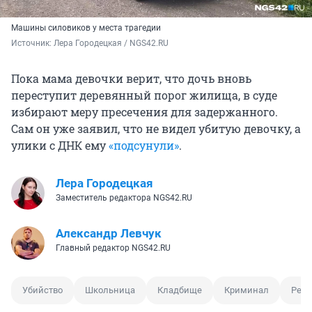
Машины силовиков у места трагедии
Источник: 
Лера Городецкая / NGS42.RU
Пока мама девочки верит, что дочь вновь
переступит деревянный порог жилища, в суде
избирают меру пресечения для задержанного.
Сам он уже заявил, что не видел убитую девочку, а
улики с ДНК ему
«подсунули»
.
Лера Городецкая
Заместитель редактора NGS42.RU
Александр Левчук
Главный редактор NGS42.RU
Убийство
Школьница
Кладбище
Криминал
Репо