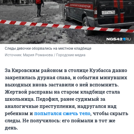
Следы девочки оборвались на местном кладбище
Источник: 
Мария Романова / Городские медиа
За Кировским районом в столице Кузбасса давно
закрепилась дурная слава, и события минувших
выходных вновь заставили о ней вспомнить.
Жертвой расправы на старом кладбище стала
школьница. Педофил, ранее судимый за
аналогичные преступления, надругался над
ребенком и
попытался сжечь тело
, чтобы скрыть
следы. Не получилось: его поймали в тот же
день.