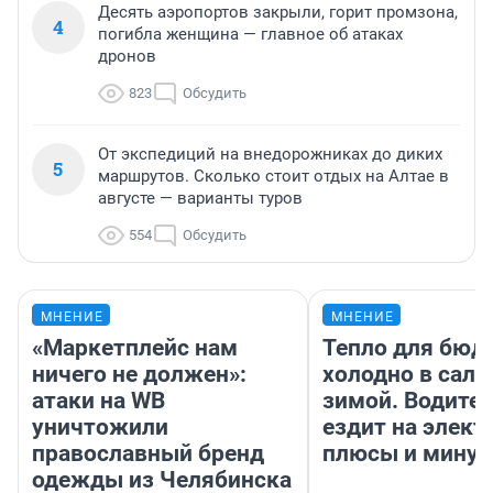
Десять аэропортов закрыли, горит промзона,
4
погибла женщина — главное об атаках
дронов
823
Обсудить
От экспедиций на внедорожниках до диких
5
маршрутов. Сколько стоит отдых на Алтае в
августе — варианты туров
554
Обсудить
МНЕНИЕ
МНЕНИЕ
«Маркетплейс нам
Тепло для бюд
ничего не должен»:
холодно в сало
атаки на WB
зимой. Водител
уничтожили
ездит на элект
православный бренд
плюсы и мину
одежды из Челябинска