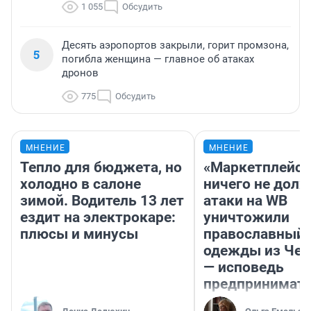
1 055
Обсудить
Десять аэропортов закрыли, горит промзона,
5
погибла женщина — главное об атаках
дронов
775
Обсудить
МНЕНИЕ
МНЕНИЕ
Тепло для бюджета, но
«Маркетплейс 
холодно в салоне
ничего не долж
зимой. Водитель 13 лет
атаки на WB
ездит на электрокаре:
уничтожили
плюсы и минусы
православный 
одежды из Чел
— исповедь
предпринимат