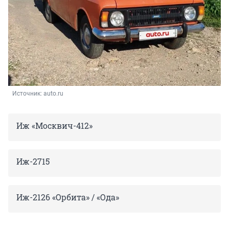
Источник: 
auto.ru
Иж «Москвич-412»
Иж-2715
Иж-2126 «Орбита» / «Ода»