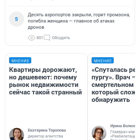
Десять аэропортов закрыли, горит промзона,
5
погибла женщина — главное об атаках
дронов
801
Обсудить
МНЕНИЕ
МНЕНИЕ
Квартиры дорожают,
«Спуталась реч
но дешевеют: почему
пургу». Врач — 
рынок недвижимости
смертельном д
сейчас такой странный
который слож
обнаружить
Ирина Волкова
Екатерина Торопова
Главврач клини
директор агентства
«Реабилитация 