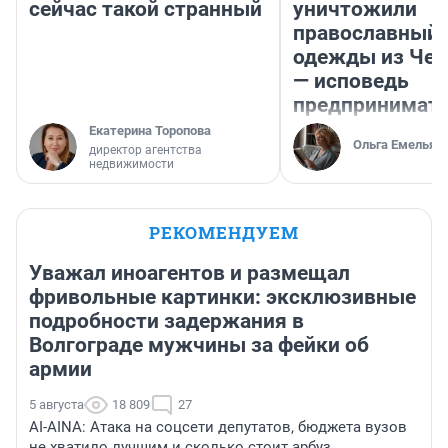
сейчас такой странный
уничтожили
православный 
одежды из Чел
— исповедь
предпринимат
Екатерина Торопова
Ольга Емельян
директор агентства
недвижимости
РЕКОМЕНДУЕМ
Уважал иноагентов и размещал
фривольные картинки: эксклюзивные
подробности задержания в
Волгограде мужчины за фейки об
армии
5 августа
18 809
27
AI-AINA: Атака на соцсети депутатов, бюджета вузов
не хватило лучшим и сколько стоит арбуз