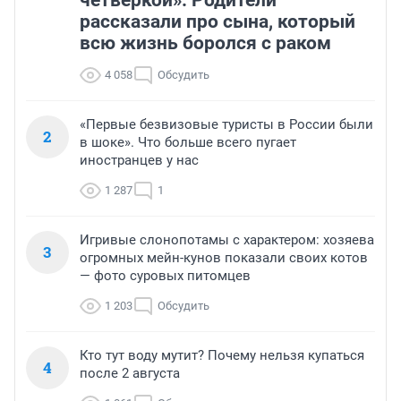
четверкой». Родители
рассказали про сына, который
всю жизнь боролся с раком
4 058
Обсудить
«Первые безвизовые туристы в России были
2
в шоке». Что больше всего пугает
иностранцев у нас
1 287
1
Игривые слонопотамы с характером: хозяева
3
огромных мейн-кунов показали своих котов
— фото суровых питомцев
1 203
Обсудить
Кто тут воду мутит? Почему нельзя купаться
4
после 2 августа