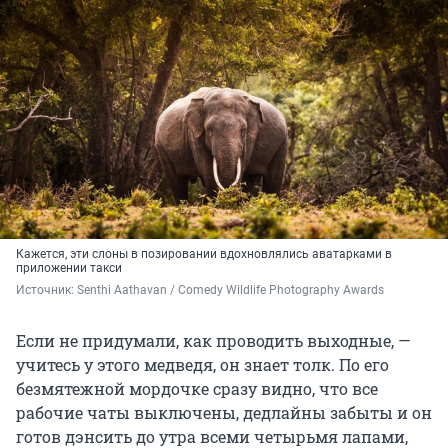
Кажется, эти слоны в позировании вдохновлялись аватарками в
приложении такси
Источник: 
Senthi Aathavan / Comedy Wildlife Photography Awards
Если не придумали, как проводить выходные, —
учитесь у этого медведя, он знает толк. По его
безмятежной мордочке сразу видно, что все
рабочие чаты выключены, дедлайны забыты и он
готов дэнсить до утра всеми четырьмя лапами,