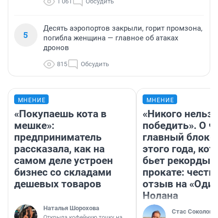
1 061
Обсудить
Десять аэропортов закрыли, горит промзона,
5
погибла женщина — главное об атаках
дронов
815
Обсудить
МНЕНИЕ
МНЕНИЕ
«Покупаешь кота в
«Никого нельз
мешке»:
победить». О ч
предприниматель
главный блокб
рассказала, как на
этого года, ко
самом деле устроен
бьет рекорды 
бизнес со складами
прокате: честн
дешевых товаров
отзыв на «Оди
Нолана
Наталья Шорохова
Стас Соколов
Открыла кофейную точку на