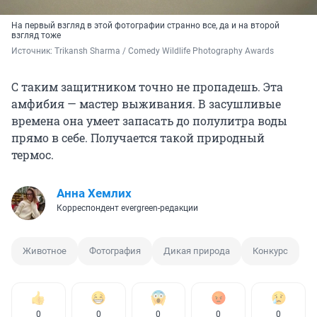
На первый взгляд в этой фотографии странно все, да и на второй
взгляд тоже
Источник: 
Trikansh Sharma / Comedy Wildlife Photography Awards
С таким защитником точно не пропадешь. Эта
амфибия — мастер выживания. В засушливые
времена она умеет запасать до полулитра воды
прямо в себе. Получается такой природный
термос.
Анна Хемлих
Корреспондент evergreen-редакции
Животное
Фотография
Дикая природа
Конкурс
0
0
0
0
0