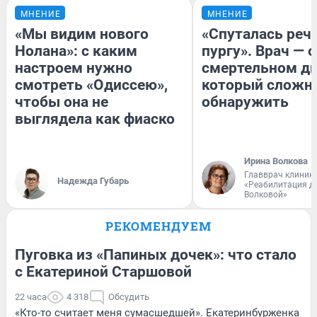
МНЕНИЕ
МНЕНИЕ
«Мы видим нового
«Спуталась речь
Нолана»: с каким
пургу». Врач — о
настроем нужно
смертельном ди
смотреть «Одиссею»,
который сложн
чтобы она не
обнаружить
выглядела как фиаско
Ирина Волкова
Главврач клиник
Надежда Губарь
«Реабилитация д
Волковой»
РЕКОМЕНДУЕМ
Пуговка из «Папиных дочек»: что стало
с Екатериной Старшовой
22 часа
4 318
Обсудить
«Кто-то считает меня сумасшедшей». Екатеринбурженка