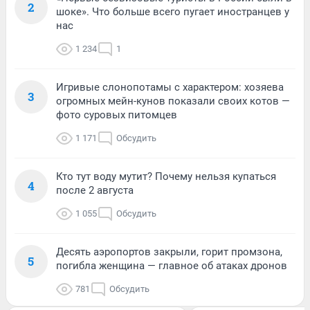
2
шоке». Что больше всего пугает иностранцев у
нас
1 234
1
Игривые слонопотамы с характером: хозяева
3
огромных мейн-кунов показали своих котов —
фото суровых питомцев
1 171
Обсудить
Кто тут воду мутит? Почему нельзя купаться
4
после 2 августа
1 055
Обсудить
Десять аэропортов закрыли, горит промзона,
5
погибла женщина — главное об атаках дронов
781
Обсудить