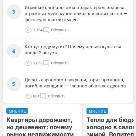
Игривые слонопотамы с характером: хозяева
3
огромных мейн-кунов показали своих котов —
фото суровых питомцев
1 194
Обсудить
Кто тут воду мутит? Почему нельзя купаться
4
после 2 августа
1 059
Обсудить
Десять аэропортов закрыли, горит промзона,
5
погибла женщина — главное об атаках дронов
804
Обсудить
МНЕНИЕ
МНЕНИЕ
Квартиры дорожают,
Тепло для бюдж
но дешевеют: почему
холодно в сало
рынок недвижимости
зимой. Водитель