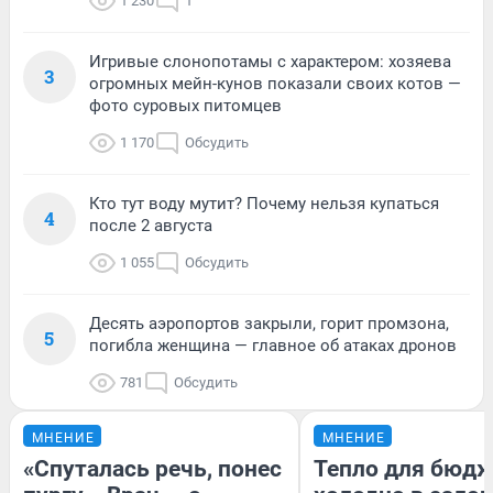
1 230
1
Игривые слонопотамы с характером: хозяева
3
огромных мейн-кунов показали своих котов —
фото суровых питомцев
1 170
Обсудить
Кто тут воду мутит? Почему нельзя купаться
4
после 2 августа
1 055
Обсудить
Десять аэропортов закрыли, горит промзона,
5
погибла женщина — главное об атаках дронов
781
Обсудить
МНЕНИЕ
МНЕНИЕ
«Спуталась речь, понес
Тепло для бюдж