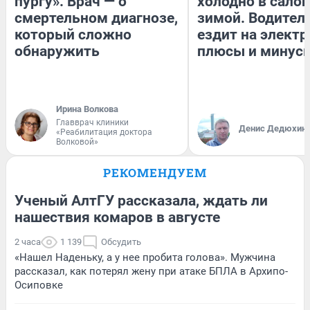
пургу». Врач — о
холодно в сало
смертельном диагнозе,
зимой. Водитель
который сложно
ездит на электр
обнаружить
плюсы и минус
Ирина Волкова
Главврач клиники
Денис Дедюхин
«Реабилитация доктора
Волковой»
РЕКОМЕНДУЕМ
Ученый АлтГУ рассказала, ждать ли
нашествия комаров в августе
2 часа
1 139
Обсудить
«Нашел Наденьку, а у нее пробита голова». Мужчина
рассказал, как потерял жену при атаке БПЛА в Архипо-
Осиповке