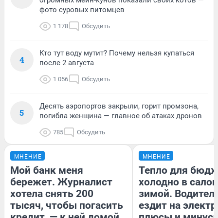
фото суровых питомцев
1 178
Обсудить
Кто тут воду мутит? Почему нельзя купаться
4
после 2 августа
1 056
Обсудить
Десять аэропортов закрыли, горит промзона,
5
погибла женщина — главное об атаках дронов
785
Обсудить
МНЕНИЕ
МНЕНИЕ
Мой банк меня
Тепло для бюдж
бережет. Журналист
холодно в сало
хотела снять 200
зимой. Водитель
тысяч, чтобы погасить
ездит на электр
кредит, — к ней домой
плюсы и минус