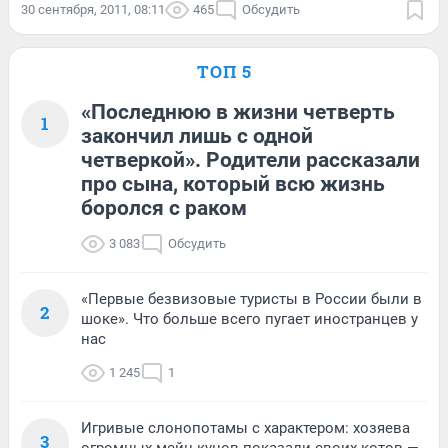
30 сентября, 2011, 08:11
465
Обсудить
ТОП 5
«Последнюю в жизни четверть
1
закончил лишь с одной
четверкой». Родители рассказали
про сына, который всю жизнь
боролся с раком
3 083
Обсудить
«Первые безвизовые туристы в России были в
2
шоке». Что больше всего пугает иностранцев у
нас
1 245
1
Игривые слонопотамы с характером: хозяева
3
огромных мейн-кунов показали своих котов —