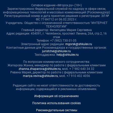
Сетевое издание «Мгорск.ру» (18+)
Зарегистрировано Федеральной службой по надзору в сфере связи,
информационных технологий и массовых коммуникаций (Роскомнадзор)
Регистрационный номер и дата принятия решения о регистрации: ЭЛ №
ФС 77-84712 от 06.02.2023 г.
Учредитель: Общество с ограниченной ответственностью "ИНТЕРНЕТ
ТЕХНОЛОГИИ"
Главный редактор: Филипцева Мария Сергеевна
Адрес редакции: 454091, г. Челябинск, проспект Ленина, 26А, стр.2, 16
этаж
Телефон: +7 (982) 730-31-35
Электронный адрес редакции:
mgorsk@shkulev.ru
Контактные данные для Роскомнадзора и государственных органов:
juristchel@shkulev.ru
Техподдержка:
help@shkulev.ru
По вопросам коммерческого сотрудничества:
Жапарова Жанна, менеджер по работе с федеральными клиентами
zhanna.zhaparova@shkulev.ru
, моб. + 7 982 640 34 32
Ревина Мария, директор по работе с федеральными клиентами
mariya.revina@shkulev.ru
, моб. +7 910 402 4056
Редакция сайта не несет ответственности за достоверность
информации, содержащейся в рекламных объявлениях.
Информация об ограничениях
Политика использования cookies
Рекомендательные системы