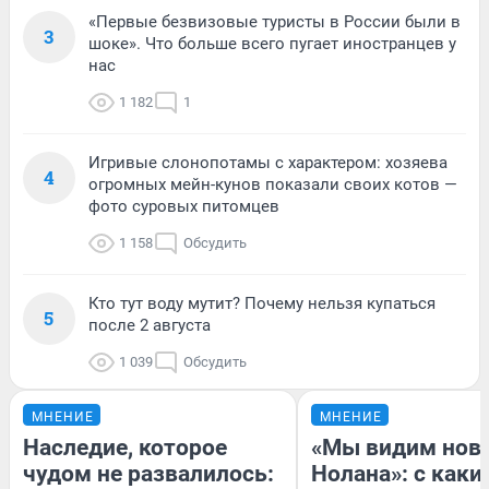
«Первые безвизовые туристы в России были в
3
шоке». Что больше всего пугает иностранцев у
нас
1 182
1
Игривые слонопотамы с характером: хозяева
4
огромных мейн-кунов показали своих котов —
фото суровых питомцев
1 158
Обсудить
Кто тут воду мутит? Почему нельзя купаться
5
после 2 августа
1 039
Обсудить
МНЕНИЕ
МНЕНИЕ
Наследие, которое
«Мы видим нов
чудом не развалилось:
Нолана»: с каки