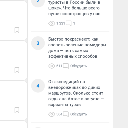
2
туристы в России были в
шоке». Что больше всего
пугает иностранцев у нас
1 331
1
Быстро покраснеют: как
3
соспеть зеленые помидоры
дома — пять самых
эффективных способов
611
Обсудить
От экспедиций на
4
внедорожниках до диких
маршрутов. Сколько стоит
отдых на Алтае в августе —
варианты туров
564
Обсудить