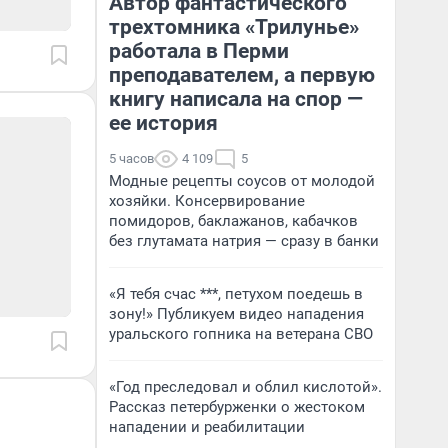
Автор фантастического
трехтомника «Трилунье»
работала в Перми
преподавателем, а первую
книгу написала на спор —
ее история
5 часов
4 109
5
Модные рецепты соусов от молодой
хозяйки. Консервирование
помидоров, баклажанов, кабачков
без глутамата натрия — сразу в банки
«Я тебя счас ***, петухом поедешь в
зону!» Публикуем видео нападения
уральского гопника на ветерана СВО
«Год преследовал и облил кислотой».
Рассказ петербурженки о жестоком
нападении и реабилитации