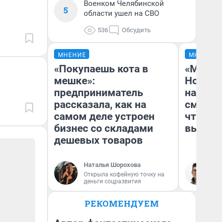
Военком Челябинской
5
области ушел на СВО
536
Обсудить
МНЕНИЕ
МНЕНИЕ
«Покупаешь кота в
«Мы ви
мешке»:
Нолана
предприниматель
настро
рассказала, как на
смотре
самом деле устроен
чтобы 
бизнес со складами
выгляд
дешевых товаров
Наталья Шорохова
На
Открыла кофейную точку на
деньги соцразвития
РЕКОМЕНДУЕМ