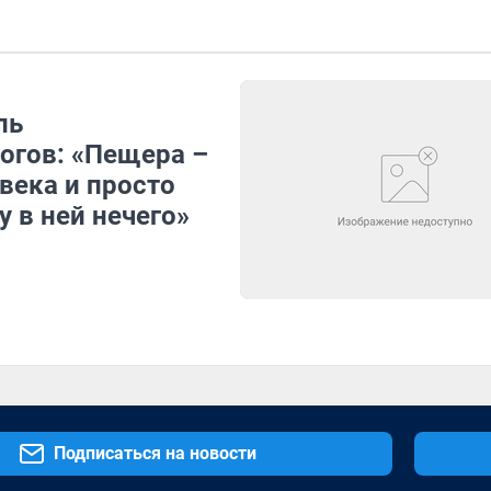
ль
огов: «Пещера –
века и просто
у в ней нечего»
Подписаться на новости