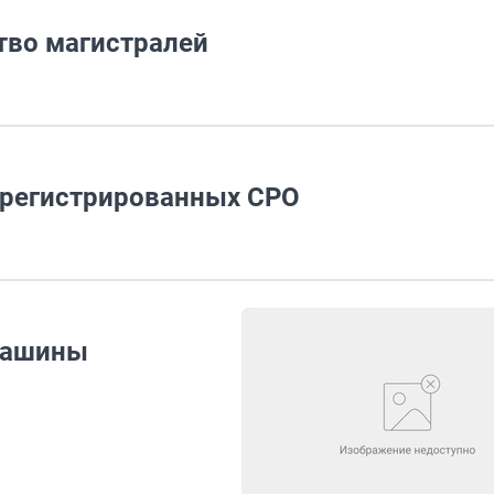
тво магистралей
арегистрированных СРО
машины