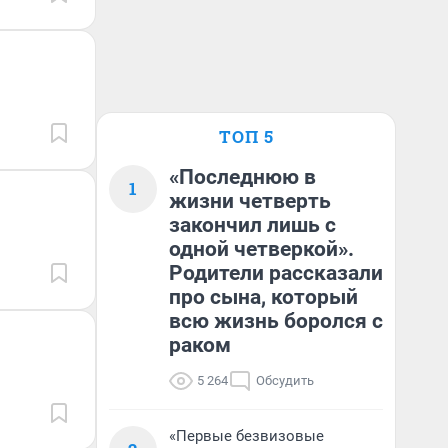
ТОП 5
«Последнюю в
1
жизни четверть
закончил лишь с
одной четверкой».
Родители рассказали
про сына, который
всю жизнь боролся с
раком
5 264
Обсудить
«Первые безвизовые