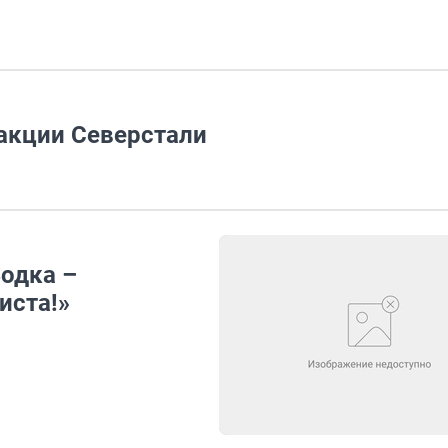
акции Северстали
Водка –
иста!»