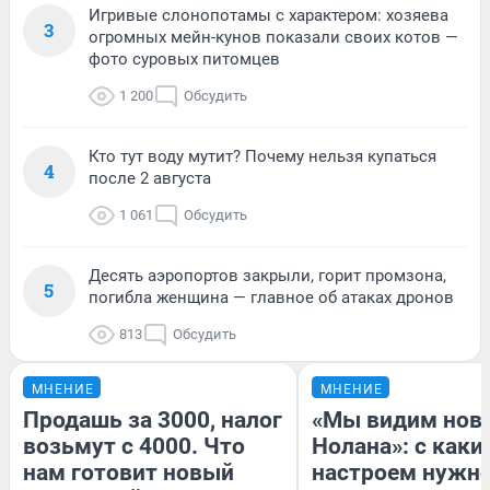
Игривые слонопотамы с характером: хозяева
3
огромных мейн-кунов показали своих котов —
фото суровых питомцев
1 200
Обсудить
Кто тут воду мутит? Почему нельзя купаться
4
после 2 августа
1 061
Обсудить
Десять аэропортов закрыли, горит промзона,
5
погибла женщина — главное об атаках дронов
813
Обсудить
МНЕНИЕ
МНЕНИЕ
Продашь за 3000, налог
«Мы видим нов
возьмут с 4000. Что
Нолана»: с каки
нам готовит новый
настроем нужн