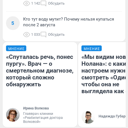
1 142
Обсудить
Кто тут воду мутит? Почему нельзя купаться
5
после 2 августа
1 033
Обсудить
МНЕНИЕ
МНЕНИЕ
«Спуталась речь, понес
«Мы видим нов
пургу». Врач — о
Нолана»: с каки
смертельном диагнозе,
настроем нужн
который сложно
смотреть «Одис
обнаружить
чтобы она не
выглядела как 
Ирина Волкова
Главврач клиники
Надежда Губарь
«Реабилитация доктора
Волковой»