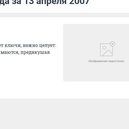
да за 13 апреля 2007
ет ключи, нежно целует:
нимаются, предвкушая