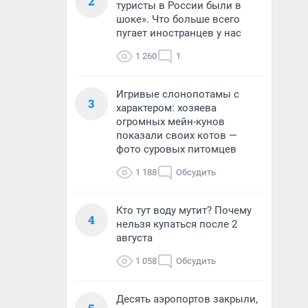
2
туристы в России были в
шоке». Что больше всего
пугает иностранцев у нас
1 260
1
Игривые слонопотамы с
3
характером: хозяева
огромных мейн-кунов
показали своих котов —
фото суровых питомцев
1 188
Обсудить
Кто тут воду мутит? Почему
4
нельзя купаться после 2
августа
1 058
Обсудить
Десять аэропортов закрыли,