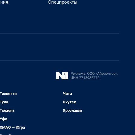
ения
Спецпроекты
Тольятти
Чита
Тула
Якутск
Тюмень
Ярославль
Уфа
ХМАО — Югра