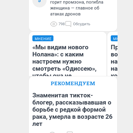
5
горит промзона, погибла
женщина — главное об
атаках дронов
798
Обсудить
МНЕНИЕ
МНЕНИЕ
«Мы видим нового
Продаш
Нолана»: с каким
возьмут
настроем нужно
нам го
смотреть «Одиссею»,
налого
чтобы она не
коснет
выглядела как фиаско
даже р
РЕКОМЕНДУЕМ
Знаменитая тикток-
блогер, рассказывавшая о
борьбе с редкой формой
Надежда Губарь
Ан
рака, умерла в возрасте 26
лет