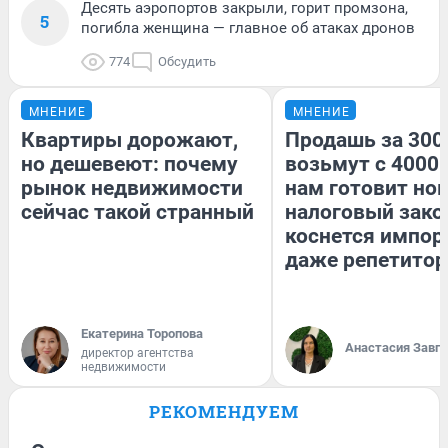
Десять аэропортов закрыли, горит промзона,
5
погибла женщина — главное об атаках дронов
774
Обсудить
МНЕНИЕ
МНЕНИЕ
Квартиры дорожают,
Продашь за 3000
но дешевеют: почему
возьмут с 4000.
рынок недвижимости
нам готовит но
сейчас такой странный
налоговый зако
коснется импор
даже репетитор
Екатерина Торопова
Анастасия Завг
директор агентства
недвижимости
РЕКОМЕНДУЕМ