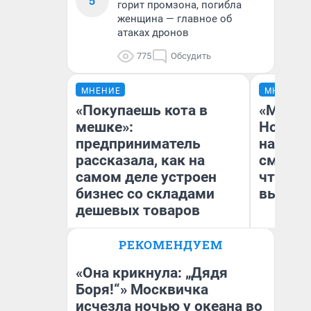
5
горит промзона, погибла
женщина — главное об
атаках дронов
775
Обсудить
МНЕНИЕ
МНЕНИЕ
«Покупаешь кота в
«Мы ви
мешке»:
Нолана
предприниматель
настро
рассказала, как на
смотре
самом деле устроен
чтобы 
бизнес со складами
выгляд
дешевых товаров
РЕКОМЕНДУЕМ
Наталья Шорохова
На
Открыла кофейную точку на
деньги соцразвития
«Она крикнула: „Дядя
Боря!“» Москвичка
исчезла ночью у океана во