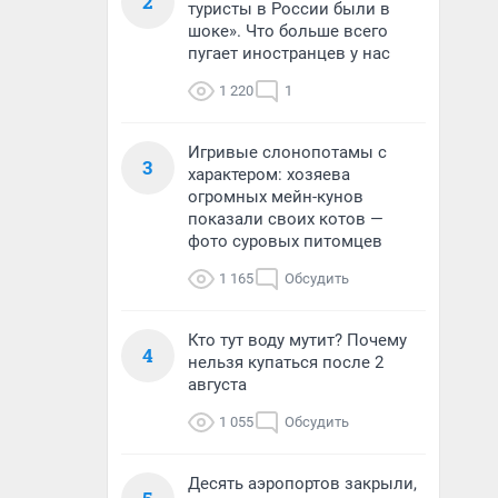
2
туристы в России были в
шоке». Что больше всего
пугает иностранцев у нас
1 220
1
Игривые слонопотамы с
3
характером: хозяева
огромных мейн-кунов
показали своих котов —
фото суровых питомцев
1 165
Обсудить
Кто тут воду мутит? Почему
4
нельзя купаться после 2
августа
1 055
Обсудить
Десять аэропортов закрыли,