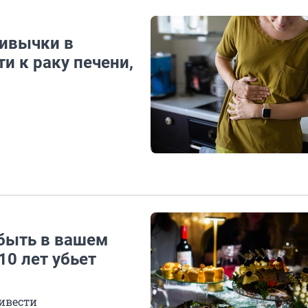
ривычки в
и к раку печени,
быть в вашем
10 лет убьет
ивести