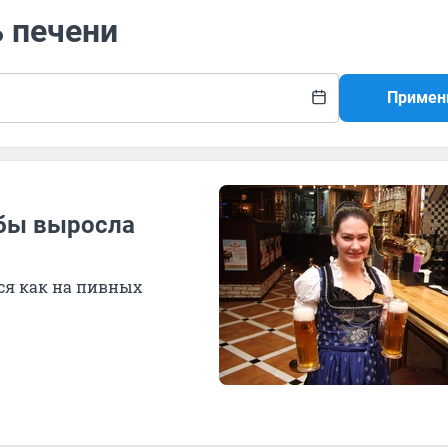
ь печени
Примен
обы выросла
ься как на пивных