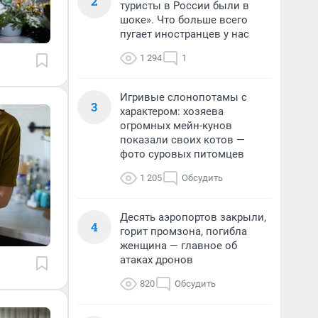
2
туристы в России были в
шоке». Что больше всего
пугает иностранцев у нас
1 294
1
Игривые слонопотамы с
3
характером: хозяева
огромных мейн-кунов
показали своих котов —
фото суровых питомцев
1 205
Обсудить
Десять аэропортов закрыли,
4
горит промзона, погибла
женщина — главное об
атаках дронов
820
Обсудить