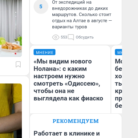
От экспедиций на
5
внедорожниках до диких
маршрутов. Сколько стоит
отдых на Алтае в августе —
варианты туров
553
Обсудить
МНЕНИЕ
МНЕНИЕ
«Мы видим нового
Мой ба
Нолана»: с каким
береже
настроем нужно
хотела 
смотреть «Одиссею»,
тысяч,
чтобы она не
кредит,
выглядела как фиаско
приеха
безопа
РЕКОМЕНДУЕМ
Кс
Надежда Губарь
Ав
Работает в клинике и