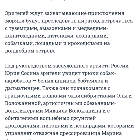
Зрителей ждут захватывающие приключения: 
моряки будут преследовать пиратов, встречаться 
с туземцами, амазонками и медведями-
канатоходцами, питонами, леопардами, 
собачками, лошадьми и крокодилами на 
волшебном острове.

Под руководством заслуженного артиста России 
Юрия Сосина зрители увидят трюки собак-
акробатов — белых шпицев, бобтейлов и 
далматинцев. Также они познакомятся с 
грациозными кошками-эквилибристками Ольги 
Воложаниной, артистичными обезьянами-
вольтижерами Михаила Воложанина и с 
обитателями волшебных джунглей — 
крокодилами, питонами и леопардами, которыми 
управляет отважная дрессировщица Марина 