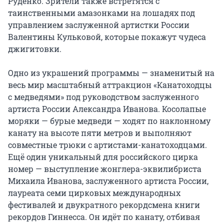
Руденко. Зрители также встретятся с 
таинственными амазонками на лошадях под 
управлением заслуженной артистки России 
Валентины Кульковой, которые покажут чудеса 
джигитовки.

Одно из украшений программы — знаменитый на 
весь мир масштабный аттракцион «Канатоходцы 
с медведями» под руководством заслуженного 
артиста России Александра Иванова. Косолапые 
моряки — бурые медведи — ходят по наклонному 
канату на высоте пяти метров и выполняют 
совместные трюки с артистами-канатоходцами. 
Ещё один уникальный для российского цирка 
номер — выступление жонглера-эквилибриста 
Михаила Иванова, заслуженного артиста России, 
лауреата семи цирковых международных 
фестивалей и двукратного рекордсмена книги 
рекордов Гиннесса. Он идёт по канату, отбивая 