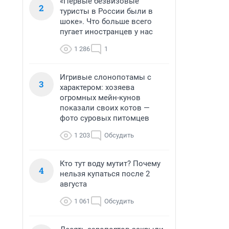
«Первые безвизовые
2
туристы в России были в
шоке». Что больше всего
пугает иностранцев у нас
1 286
1
Игривые слонопотамы с
3
характером: хозяева
огромных мейн-кунов
показали своих котов —
фото суровых питомцев
1 203
Обсудить
Кто тут воду мутит? Почему
4
нельзя купаться после 2
августа
1 061
Обсудить