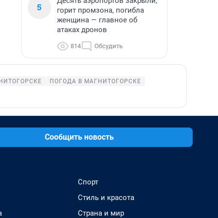
Десять аэропортов закрыли,
5
горит промзона, погибла
женщина — главное об
атаках дронов
814
Обсудить
НИТОГОРСКЕ
ПОГОДА В МАГНИТОГОРСКЕ
Сообщить новость
Спорт
Стиль и красота
а
Страна и мир