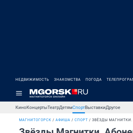
НЕДВИЖИМОСТЬ
ЗНАКОМСТВА
ПОГОДА
ТЕЛЕПРОГР
Кино
Концерты
Театр
Детям
Спорт
Выставки
Другое
МАГНИТОГОРСК
АФИША
СПОРТ
ЗВЁЗДЫ МАГНИТКИ.
Звёзды Магнитки. Абон