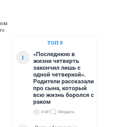
ом 
о 
ТОП 5
«Последнюю в
1
жизни четверть
закончил лишь с
одной четверкой».
Родители рассказали
про сына, который
всю жизнь боролся с
раком
4 047
Обсудить