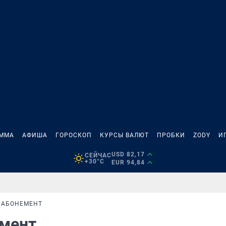
АММА
АФИША
ГОРОСКОП
КУРСЫ ВАЛЮТ
ПРОБКИ
ZODY
И
USD 82,17
СЕЙЧАС
+30°C
EUR 94,84
 АБОНЕМЕНТ
емент