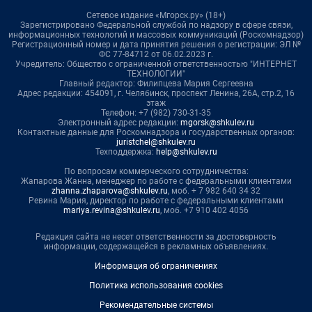
Сетевое издание «Мгорск.ру» (18+)
Зарегистрировано Федеральной службой по надзору в сфере связи,
информационных технологий и массовых коммуникаций (Роскомнадзор)
Регистрационный номер и дата принятия решения о регистрации: ЭЛ №
ФС 77-84712 от 06.02.2023 г.
Учредитель: Общество с ограниченной ответственностью "ИНТЕРНЕТ
ТЕХНОЛОГИИ"
Главный редактор: Филипцева Мария Сергеевна
Адрес редакции: 454091, г. Челябинск, проспект Ленина, 26А, стр.2, 16
этаж
Телефон: +7 (982) 730-31-35
Электронный адрес редакции:
mgorsk@shkulev.ru
Контактные данные для Роскомнадзора и государственных органов:
juristchel@shkulev.ru
Техподдержка:
help@shkulev.ru
По вопросам коммерческого сотрудничества:
Жапарова Жанна, менеджер по работе с федеральными клиентами
zhanna.zhaparova@shkulev.ru
, моб. + 7 982 640 34 32
Ревина Мария, директор по работе с федеральными клиентами
mariya.revina@shkulev.ru
, моб. +7 910 402 4056
Редакция сайта не несет ответственности за достоверность
информации, содержащейся в рекламных объявлениях.
Информация об ограничениях
Политика использования cookies
Рекомендательные системы