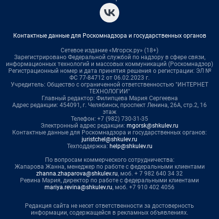
Контактные данные для Роскомнадзора и государственных органов
Сетевое издание «Мгорск.ру» (18+)
Зарегистрировано Федеральной службой по надзору в сфере связи,
информационных технологий и массовых коммуникаций (Роскомнадзор)
Регистрационный номер и дата принятия решения о регистрации: ЭЛ №
ФС 77-84712 от 06.02.2023 г.
Учредитель: Общество с ограниченной ответственностью "ИНТЕРНЕТ
ТЕХНОЛОГИИ"
Главный редактор: Филипцева Мария Сергеевна
Адрес редакции: 454091, г. Челябинск, проспект Ленина, 26А, стр.2, 16
этаж
Телефон: +7 (982) 730-31-35
Электронный адрес редакции:
mgorsk@shkulev.ru
Контактные данные для Роскомнадзора и государственных органов:
juristchel@shkulev.ru
Техподдержка:
help@shkulev.ru
По вопросам коммерческого сотрудничества:
Жапарова Жанна, менеджер по работе с федеральными клиентами
zhanna.zhaparova@shkulev.ru
, моб. + 7 982 640 34 32
Ревина Мария, директор по работе с федеральными клиентами
mariya.revina@shkulev.ru
, моб. +7 910 402 4056
Редакция сайта не несет ответственности за достоверность
информации, содержащейся в рекламных объявлениях.