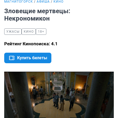
МАГНИТОГОРСК
АФИША
КИНО
Зловещие мертвецы:
Некрономикон
УЖАСЫ
КИНО
18+
Рейтинг Кинопоиска: 4.1
Купить билеты