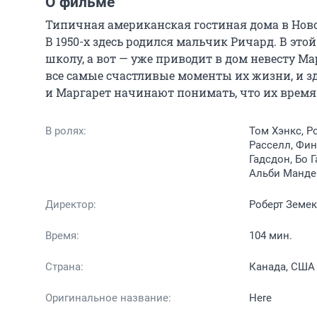
О фильме
Типичная американская гостиная дома в Ново
В 1950-х здесь родился мальчик Ричард. В этой
школу, а вот — уже приводит в дом невесту Ма
все самые счастливые моменты их жизни, и зде
и Маргарет начинают понимать, что их время
В ролях:
Том Хэнкс, Р
Расселл, Фин
Гадсдон, Бо Г
Альби Манде
Директор:
Роберт Земе
Время:
104 мин.
Страна:
Канада, США
Оригинальное название:
Here