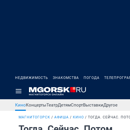
НЕДВИЖИМОСТЬ
ЗНАКОМСТВА
ПОГОДА
ТЕЛЕПРОГР
Кино
Концерты
Театр
Детям
Спорт
Выставки
Другое
МАГНИТОГОРСК
АФИША
КИНО
ТОГДА. СЕЙЧАС. ПОТ
Тогда. Сейчас. Потом