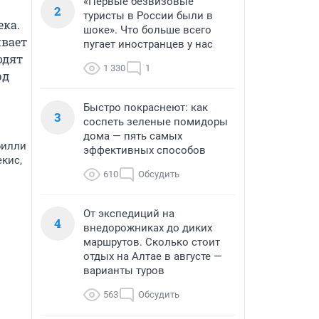
«Первые безвизовые
2
туристы в России были в
ка. 
шоке». Что больше всего
вает 
пугает иностранцев у нас
дят 
1 330
1
д 
Быстро покраснеют: как
3
соспеть зеленые помидоры
дома — пять самых
Билли
эффективных способов
екис,
610
Обсудить
От экспедиций на
4
внедорожниках до диких
маршрутов. Сколько стоит
отдых на Алтае в августе —
варианты туров
563
Обсудить