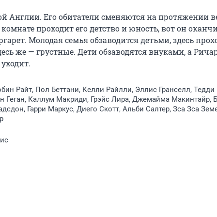
й Англии. Его обитатели сменяются на протяжении ве
 комнате проходит его детство и юность, вот он оканчи
ргарет. Молодая семья обзаводится детьми, здесь прохо
сь же — грустные. Дети обзаводятся внуками, а Ричар
 уходит.
обин Райт, Пол Беттани, Келли Райлли, Эллис Гранселл, Тедди
н Геган, Каллум Макриди, Грэйс Лира, Джемайма Макинтайр, 
адсдон, Гарри Маркус, Диего Скотт, Альби Салтер, Зса Зса Зем
р
кис