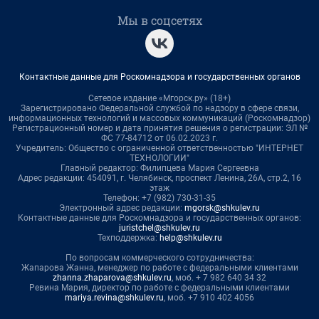
Мы в соцсетях
Контактные данные для Роскомнадзора и государственных органов
Сетевое издание «Мгорск.ру» (18+)
Зарегистрировано Федеральной службой по надзору в сфере связи,
информационных технологий и массовых коммуникаций (Роскомнадзор)
Регистрационный номер и дата принятия решения о регистрации: ЭЛ №
ФС 77-84712 от 06.02.2023 г.
Учредитель: Общество с ограниченной ответственностью "ИНТЕРНЕТ
ТЕХНОЛОГИИ"
Главный редактор: Филипцева Мария Сергеевна
Адрес редакции: 454091, г. Челябинск, проспект Ленина, 26А, стр.2, 16
этаж
Телефон: +7 (982) 730-31-35
Электронный адрес редакции:
mgorsk@shkulev.ru
Контактные данные для Роскомнадзора и государственных органов:
juristchel@shkulev.ru
Техподдержка:
help@shkulev.ru
По вопросам коммерческого сотрудничества:
Жапарова Жанна, менеджер по работе с федеральными клиентами
zhanna.zhaparova@shkulev.ru
, моб. + 7 982 640 34 32
Ревина Мария, директор по работе с федеральными клиентами
mariya.revina@shkulev.ru
, моб. +7 910 402 4056