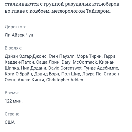
сталкиваются с группой разудалых ютьюберов 
во главе с ковбоем-метеорологом Тайлером.
Директор:
Ли Айзек Чун
В ролях:
Дэйзи Эдгар-Джонс, Глен Пауэлл, Мора Тирни, Гарри
Хадден-Патон, Саша Лэйн, Daryl McCormack, Кирнан
Шипка, Ник Додани, David Corenswet, Тунде Адебимпе,
Кэти О’Брайн, Дэвид Борн, Пол Шир, Лаура По, Стивен
Оюнг, Алекс Кинги, Christopher Adrien
Время:
122 мин.
Страна:
США