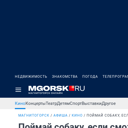
НЕДВИЖИМОСТЬ
ЗНАКОМСТВА
ПОГОДА
ТЕЛЕПРОГР
Кино
Концерты
Театр
Детям
Спорт
Выставки
Другое
МАГНИТОГОРСК
АФИША
КИНО
ПОЙМАЙ СОБАКУ, Е
Поймай собаку, если с