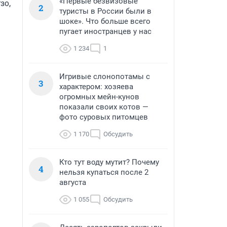
«Первые безвизовые
о, 
2
туристы в России были в
шоке». Что больше всего
пугает иностранцев у нас
1 234
1
Игривые слонопотамы с
3
характером: хозяева
огромных мейн-кунов
показали своих котов —
фото суровых питомцев
1 170
Обсудить
Кто тут воду мутит? Почему
4
нельзя купаться после 2
августа
1 055
Обсудить