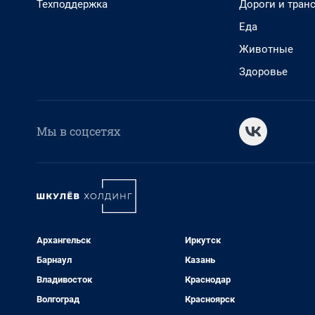
Техподдержка
Дороги и тран
Еда
Животные
Здоровье
Мы в соцсетях
Архангельск
Иркутск
Барнаул
Казань
Владивосток
Краснодар
Волгоград
Красноярск