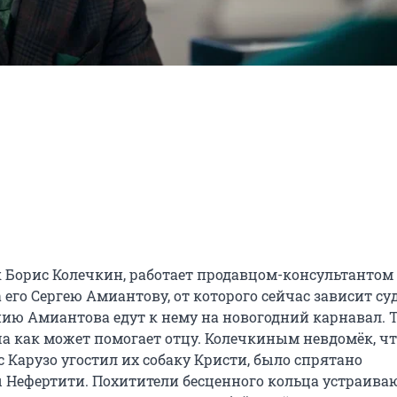
 Борис Колечкин, работает продавцом-консультантом 
го Сергею Амиантову, от которого сейчас зависит суд
нию Амиантова едут к нему на новогодний карнавал. Т
как может помогает отцу. Колечкиным невдомёк, что
Карузо угостил их собаку Кристи, было спрятано 
Нефертити. Похитители бесценного кольца устраиваю