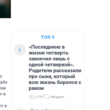
ТОП 5
«Последнюю в
1
жизни четверть
закончил лишь с
одной четверкой».
Родители рассказали
про сына, который
у 
всю жизнь боролся с
ьба 
раком
ам 
 в 
2 797
Обсудить
т в 