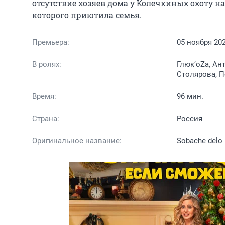
отсутствие хозяев дома у Колечкиных охоту н
которого приютила семья.
Премьера:
05 ноября 20
В ролях:
Глюк’oZa, Ан
Столярова, 
Время:
96 мин.
Страна:
Россия
Оригинальное название:
Sobache delo