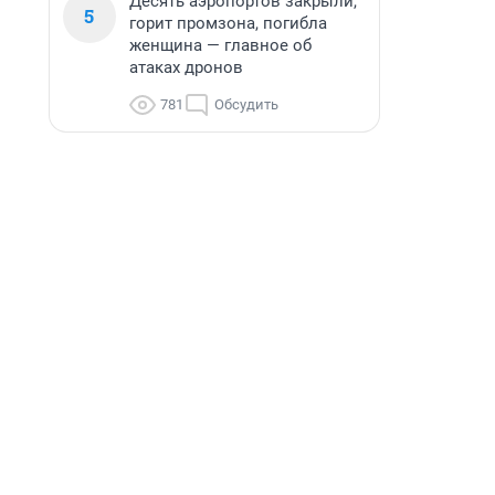
Десять аэропортов закрыли,
5
горит промзона, погибла
женщина — главное об
атаках дронов
781
Обсудить