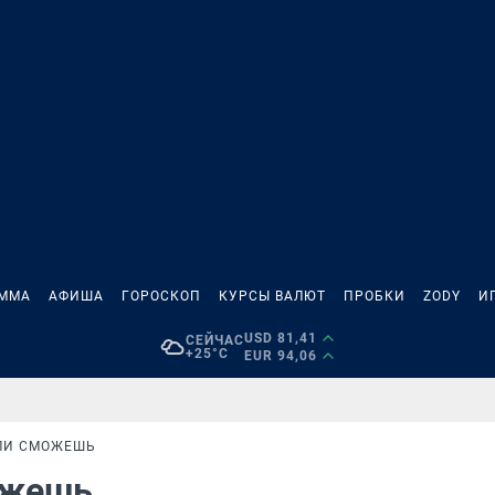
АММА
АФИША
ГОРОСКОП
КУРСЫ ВАЛЮТ
ПРОБКИ
ZODY
И
USD 81,41
СЕЙЧАС
+25°C
EUR 94,06
СЛИ СМОЖЕШЬ
можешь