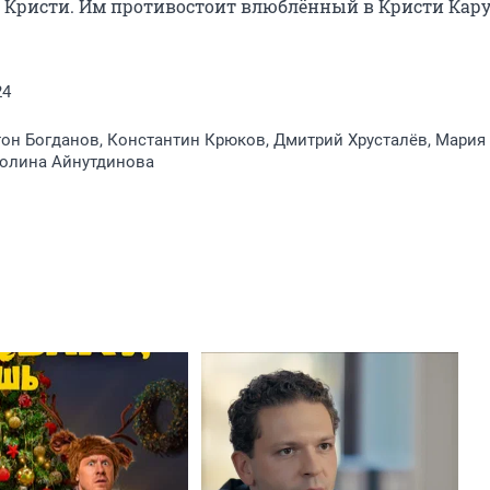
а Кристи. Им противостоит влюблённый в Кристи Каруз
24
тон Богданов, Константин Крюков, Дмитрий Хрусталёв, Мария
Полина Айнутдинова