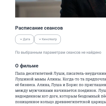
Расписание сеансов
Дата
Кинотеатр
По выбранным параметрам сеансов не найдено
О фильме
Папа десятилетней Луши, писатель-неудачник
Лушиной мамы Алины. Когда-то та предпочла е
её бизнеса. Алина, Луша и Борис по приглаше
между мужчинами начинается поединок. Луша 
недоеденном хот-доге, которым бездомный пёс 
похищенное кольцо древнеегипетской царицы 