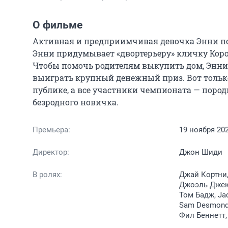
О фильме
Активная и предприимчивая девочка Энни подб
Энни придумывает «двортерьеру» кличку Коро
Чтобы помочь родителям выкупить дом, Энни 
выиграть крупный денежный приз. Вот только
публике, а все участники чемпионата — пород
безродного новичка.
Премьера:
19 ноября 20
Директор:
Джон Шиди
В ролях:
Джай Кортни,
Джоэль Джек
Том Бадж, Jac
Sam Desmond,
Фил Беннетт,