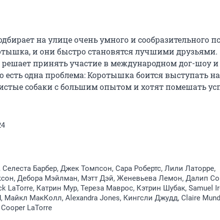
ирает на улице очень умного и сообразительного пса
тышка, и они быстро становятся лучшими друзьями. 
решает принять участие в международном дог-шоу и 
 есть одна проблема: Коротышка боится выступать на 
истые собаки с большим опытом и хотят помешать усп
24
 Селеста Барбер, Джек Томпсон, Сара Робертс, Лили Латорре,
сон, Дебора Мэйлман, Мэтт Дэй, Женевьева Лемон, Далип Со
k LaTorre, Катрин Мур, Тереза Маврос, Кэтрин Шубак, Samuel Ir
 Майкл МакКолл, Alexandra Jones, Кингсли Джудд, Claire Mund
 Cooper LaTorre