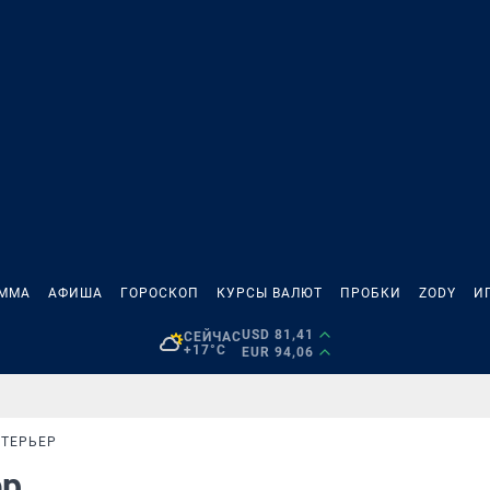
АММА
АФИША
ГОРОСКОП
КУРСЫ ВАЛЮТ
ПРОБКИ
ZODY
И
USD 81,41
СЕЙЧАС
+17°C
EUR 94,06
ТЕРЬЕР
ер