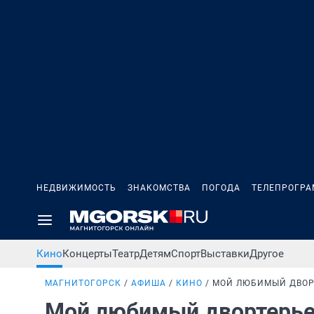
НЕДВИЖИМОСТЬ
ЗНАКОМСТВА
ПОГОДА
ТЕЛЕПРОГР
Кино
Концерты
Театр
Детям
Спорт
Выставки
Другое
МАГНИТОГОРСК
АФИША
КИНО
МОЙ ЛЮБИМЫЙ ДВОР
Мой любимый двортерь