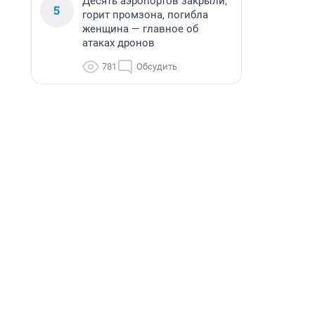
Десять аэропортов закрыли,
5
горит промзона, погибла
женщина — главное об
атаках дронов
781
Обсудить