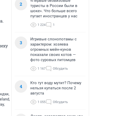
«Первые безвизовые
2
туристы в России были в
шоке». Что больше всего
пугает иностранцев у нас
. 
1 224
1
Игривые слонопотамы с
3
характером: хозяева
еху 
огромных мейн-кунов
показали своих котов —
фото суровых питомцев
1 167
Обсудить
Кто тут воду мутит? Почему
4
нельзя купаться после 2
августа
ндхи,
eland,
1 055
Обсудить
ay,