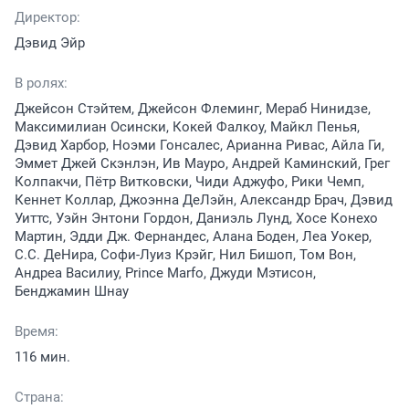
Директор:
Дэвид Эйр
В ролях:
Джейсон Стэйтем, Джейсон Флеминг, Мераб Нинидзе,
Максимилиан Осински, Кокей Фалкоу, Майкл Пенья,
Дэвид Харбор, Ноэми Гонсалес, Арианна Ривас, Айла Ги,
Эммет Джей Скэнлэн, Ив Мауро, Андрей Каминский, Грег
Колпакчи, Пётр Витковски, Чиди Аджуфо, Рики Чемп,
Кеннет Коллар, Джоэнна ДеЛэйн, Александр Брач, Дэвид
Уиттс, Уэйн Энтони Гордон, Даниэль Лунд, Хосе Конехо
Мартин, Эдди Дж. Фернандес, Алана Боден, Леа Уокер,
С.С. ДеНира, Софи-Луиз Крэйг, Нил Бишоп, Том Вон,
Андреа Василиу, Prince Marfo, Джуди Мэтисон,
Бенджамин Шнау
Время:
116 мин.
Страна: