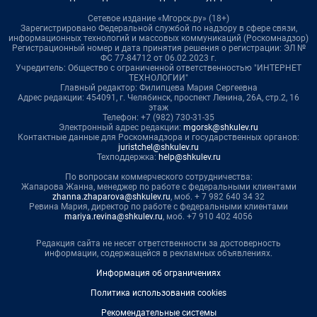
Сетевое издание «Мгорск.ру» (18+)
Зарегистрировано Федеральной службой по надзору в сфере связи,
информационных технологий и массовых коммуникаций (Роскомнадзор)
Регистрационный номер и дата принятия решения о регистрации: ЭЛ №
ФС 77-84712 от 06.02.2023 г.
Учредитель: Общество с ограниченной ответственностью "ИНТЕРНЕТ
ТЕХНОЛОГИИ"
Главный редактор: Филипцева Мария Сергеевна
Адрес редакции: 454091, г. Челябинск, проспект Ленина, 26А, стр.2, 16
этаж
Телефон: +7 (982) 730-31-35
Электронный адрес редакции:
mgorsk@shkulev.ru
Контактные данные для Роскомнадзора и государственных органов:
juristchel@shkulev.ru
Техподдержка:
help@shkulev.ru
По вопросам коммерческого сотрудничества:
Жапарова Жанна, менеджер по работе с федеральными клиентами
zhanna.zhaparova@shkulev.ru
, моб. + 7 982 640 34 32
Ревина Мария, директор по работе с федеральными клиентами
mariya.revina@shkulev.ru
, моб. +7 910 402 4056
Редакция сайта не несет ответственности за достоверность
информации, содержащейся в рекламных объявлениях.
Информация об ограничениях
Политика использования cookies
Рекомендательные системы