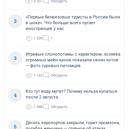
2 207
Обсудить
«Первые безвизовые туристы в России были
2
в шоке». Что больше всего пугает
иностранцев у нас
1 209
1
Игривые слонопотамы с характером: хозяева
3
огромных мейн-кунов показали своих котов
— фото суровых питомцев
1 162
Обсудить
Кто тут воду мутит? Почему нельзя купаться
4
после 2 августа
1 048
Обсудить
Десять аэропортов закрыли, горит промзона,
5
погибла женщина — главное об атаках