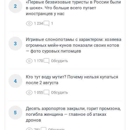
«Первые безвизовые туристы в России были
2
в шоке». Что больше всего пугает
иностранцев у нас
1 234
1
Игривые слонопотамы с характером: хозяева
3
огромных мейн-кунов показали своих котов
— фото суровых питомцев
1 170
Обсудить
Кто тут воду мутит? Почему нельзя купаться
4
после 2 августа
1 055
Обсудить
Десять аэропортов закрыли, горит промзона,
5
погибла женщина — главное об атаках
дронов
781
Обсудить