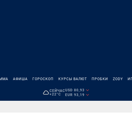
АММА
АФИША
ГОРОСКОП
КУРСЫ ВАЛЮТ
ПРОБКИ
ZODY
И
USD 80,93
СЕЙЧАС
+22°C
EUR 93,19