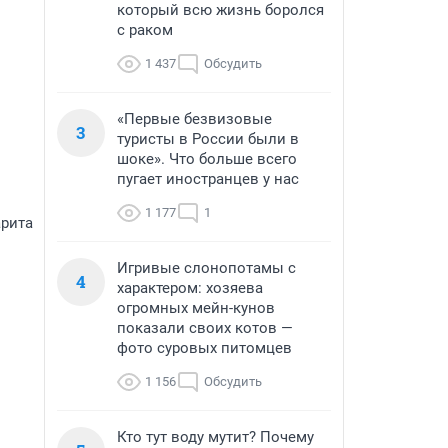
который всю жизнь боролся
с раком
1 437
Обсудить
«Первые безвизовые
3
туристы в России были в
шоке». Что больше всего
пугает иностранцев у нас
1 177
1
арита
Игривые слонопотамы с
4
характером: хозяева
огромных мейн-кунов
показали своих котов —
фото суровых питомцев
1 156
Обсудить
Кто тут воду мутит? Почему