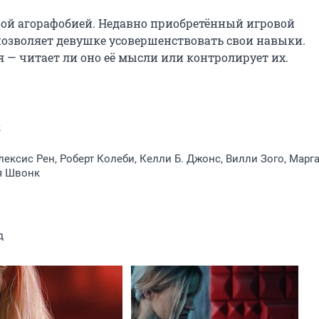
ой агорафобией. Недавно приобретённый игровой 
 позволяет девушке усовершенствовать свои навыки. 
 — читает ли оно её мысли или контролирует их.
к
лексис Рен, Роберт Колеби, Келли Б. Джонс, Вилли Зого, Марг
я Швонк
д