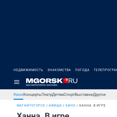
НЕДВИЖИМОСТЬ
ЗНАКОМСТВА
ПОГОДА
ТЕЛЕПРОГР
Кино
Концерты
Театр
Детям
Спорт
Выставки
Другое
МАГНИТОГОРСК
АФИША
КИНО
ХАННА. В ИГРЕ
Ханна. В игре