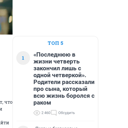
ТОП 5
«Последнюю в
1
жизни четверть
закончил лишь с
одной четверкой».
Родители рассказали
про сына, который
всю жизнь боролся с
, что 
раком
 
2 460
Обсудить
йти 