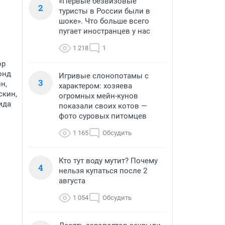
«Первые безвизовые
2
туристы в России были в
шоке». Что больше всего
пугает иностранцев у нас
1 218
1
ор
онд
Игривые слонопотамы с
3
н,
характером: хозяева
скин,
огромных мейн-кунов
ида
показали своих котов —
фото суровых питомцев
1 165
Обсудить
Кто тут воду мутит? Почему
4
нельзя купаться после 2
августа
1 054
Обсудить