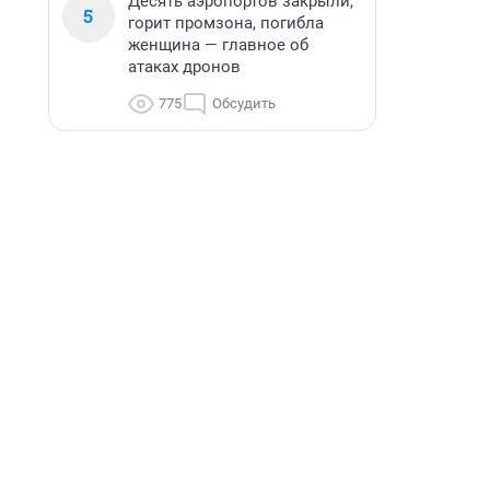
Десять аэропортов закрыли,
5
горит промзона, погибла
женщина — главное об
атаках дронов
775
Обсудить