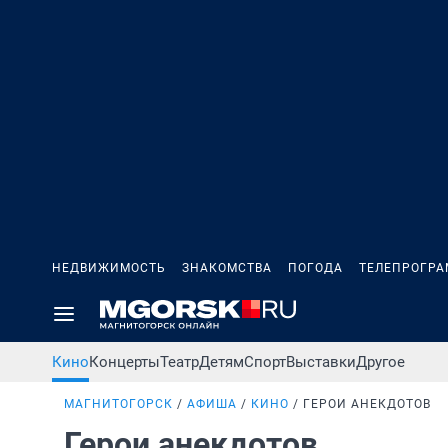
НЕДВИЖИМОСТЬ
ЗНАКОМСТВА
ПОГОДА
ТЕЛЕПРОГР
Кино
Концерты
Театр
Детям
Спорт
Выставки
Другое
МАГНИТОГОРСК
АФИША
КИНО
ГЕРОИ АНЕКДОТОВ
Герои анекдотов