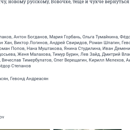
, новому русскому, Вовочке, тёще и чукче вернуться 
аков, Антон Богданов, Мария Горбань, Ольга Тумайкина, Фёд
н Хан, Виктор Логинов, Андрей Свиридов, Роман Шпагин, Гев
оман Попов, Нана Муштакова, Янина Студилина, Иван Демени
осьева, Женя Малахова, Тимур Бурин, Лев Зайд, Дмитрий Вла
, Вячеслав Тимербулатов, Олег Верещагин, Кирилл Мелехов, А
Фёдор Степанов
сян, Гевонд Андреасян
ov