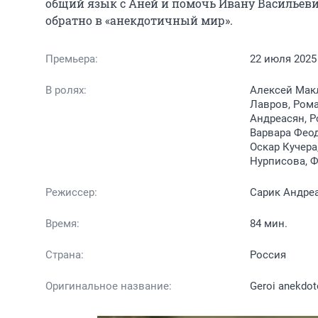
общий язык с Аней и помочь Ивану Васильевичу
обратно в «анекдотичный мир».
Премьера:
22 июля 2025
В ролях:
Алексей Макл
Лавров, Рома
Андреасян, Р
Варвара Феод
Оскар Кучера
Нурписова, 
Режиссер:
Сарик Андреа
Время:
84 мин.
Страна:
Россия
Оригинальное название:
Geroi anekdot