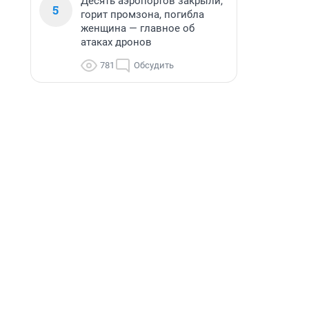
Десять аэропортов закрыли,
5
горит промзона, погибла
женщина — главное об
атаках дронов
781
Обсудить