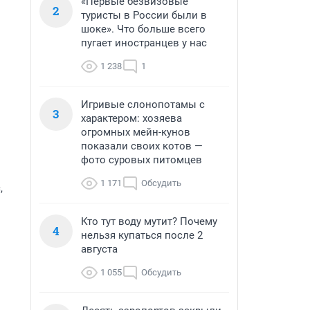
«Первые безвизовые
2
туристы в России были в
шоке». Что больше всего
пугает иностранцев у нас
1 238
1
Игривые слонопотамы с
3
характером: хозяева
огромных мейн-кунов
показали своих котов —
фото суровых питомцев
1 171
Обсудить
,
Кто тут воду мутит? Почему
4
нельзя купаться после 2
августа
1 055
Обсудить