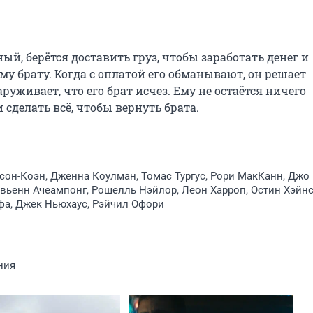
, берётся доставить груз, чтобы заработать денег и 
у брату. Когда с оплатой его обманывают, он решает 
руживает, что его брат исчез. Ему не остаётся ничего 
и сделать всё, чтобы вернуть брата.
он-Коэн, Дженна Коулман, Томас Тургус, Рори МакКанн, Джо
вьенн Ачеампонг, Рошелль Нэйлор, Леон Харроп, Остин Хэйнс
фа, Джек Ньюхаус, Рэйчил Офори
ния