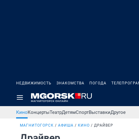
НЕДВИЖИМОСТЬ
ЗНАКОМСТВА
ПОГОДА
ТЕЛЕПРОГР
Кино
Концерты
Театр
Детям
Спорт
Выставки
Другое
МАГНИТОГОРСК
АФИША
КИНО
ДРАЙВЕР
Драйвер