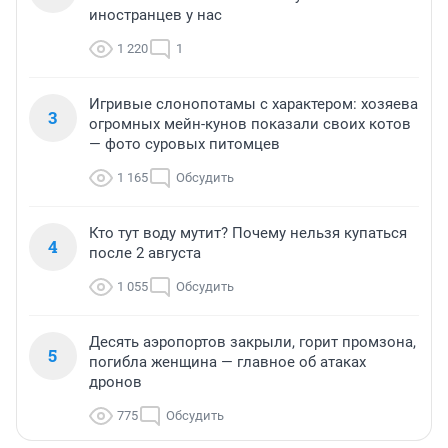
иностранцев у нас
1 220
1
Игривые слонопотамы с характером: хозяева
3
огромных мейн-кунов показали своих котов
— фото суровых питомцев
1 165
Обсудить
Кто тут воду мутит? Почему нельзя купаться
4
после 2 августа
1 055
Обсудить
Десять аэропортов закрыли, горит промзона,
5
погибла женщина — главное об атаках
дронов
775
Обсудить