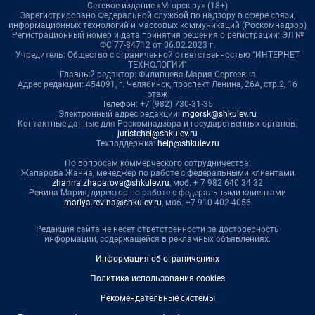
Сетевое издание «Мгорск.ру» (18+)
Зарегистрировано Федеральной службой по надзору в сфере связи,
информационных технологий и массовых коммуникаций (Роскомнадзор)
Регистрационный номер и дата принятия решения о регистрации: ЭЛ №
ФС 77-84712 от 06.02.2023 г.
Учредитель: Общество с ограниченной ответственностью "ИНТЕРНЕТ
ТЕХНОЛОГИИ"
Главный редактор: Филипцева Мария Сергеевна
Адрес редакции: 454091, г. Челябинск, проспект Ленина, 26А, стр.2, 16
этаж
Телефон: +7 (982) 730-31-35
Электронный адрес редакции:
mgorsk@shkulev.ru
Контактные данные для Роскомнадзора и государственных органов:
juristchel@shkulev.ru
Техподдержка:
help@shkulev.ru
По вопросам коммерческого сотрудничества:
Жапарова Жанна, менеджер по работе с федеральными клиентами
zhanna.zhaparova@shkulev.ru
, моб. + 7 982 640 34 32
Ревина Мария, директор по работе с федеральными клиентами
mariya.revina@shkulev.ru
, моб. +7 910 402 4056
Редакция сайта не несет ответственности за достоверность
информации, содержащейся в рекламных объявлениях.
Информация об ограничениях
Политика использования cookies
Рекомендательные системы