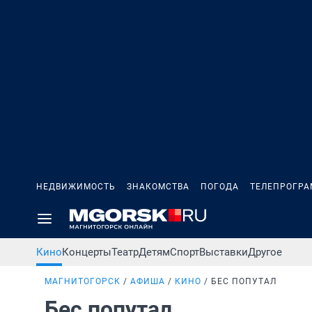
НЕДВИЖИМОСТЬ
ЗНАКОМСТВА
ПОГОДА
ТЕЛЕПРОГР
Кино
Концерты
Театр
Детям
Спорт
Выставки
Другое
МАГНИТОГОРСК
АФИША
КИНО
БЕС ПОПУТАЛ
Бес попутал