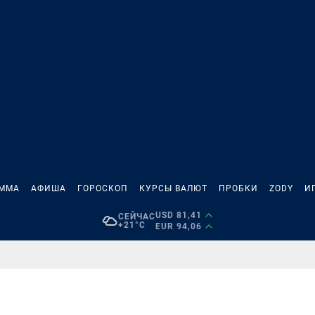
АММА
АФИША
ГОРОСКОП
КУРСЫ ВАЛЮТ
ПРОБКИ
ZODY
И
USD 81,41
СЕЙЧАС
+21°C
EUR 94,06