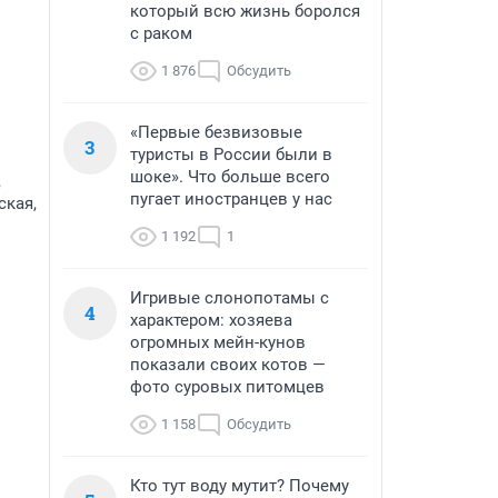
который всю жизнь боролся
с раком
1 876
Обсудить
«Первые безвизовые
3
туристы в России были в
шоке». Что больше всего
,
пугает иностранцев у нас
ская,
1 192
1
Игривые слонопотамы с
4
характером: хозяева
огромных мейн-кунов
показали своих котов —
фото суровых питомцев
1 158
Обсудить
Кто тут воду мутит? Почему